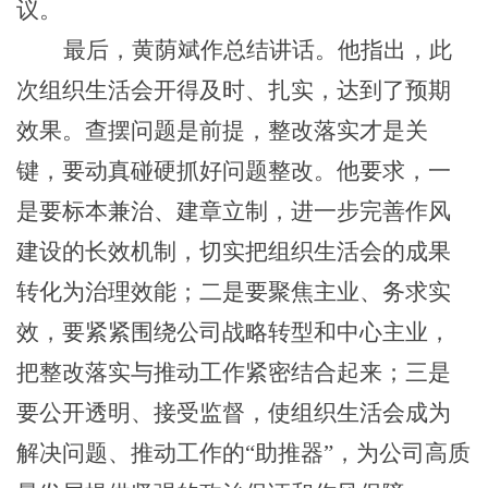
议。
最后，黄荫斌作总结讲话。他指出，此
次组织生活会
开得及时、扎实，达到了预期
效果
。
查摆问题是前提，整改落实才是关
键
，
要动真碰硬抓好问题整改
。
他要求，
一
是要标本兼治、建章立制
，
进一步完善作风
建设的长效机制，切实把组织生活会的成果
转化为治理效能
；
二是要聚焦主业、务求实
效
，
要紧紧围绕公司战略转型和中心主业，
把整改落实与推动工作紧密结合起来
；
三是
要公开透明、接受监督
，
使组织生活会成为
解决问题、推动工作的
“助推器”，为公司高质